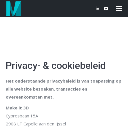
Linkedin
YouTube
page
page
opens
opens
in
in
new
new
window
window
Privacy- & cookiebeleid
Het onderstaande privacybeleid is van toepassing op
alle website bezoeken, transacties en
overeenkomsten met,
Make it 3D
Cypresbaan 15A
2908 LT Capelle aan den IJssel